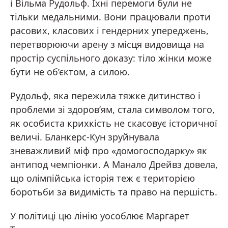
і Вільма Рудольф. Їхні перемоги були не
тільки медальними. Вони працювали проти
расових, класових і гендерних упереджень,
перетворюючи арену з місця видовища на
простір суспільного доказу: тіло жінки може
бути не об’єктом, а силою.
Рудольф, яка пережила тяжке дитинство і
проблеми зі здоров’ям, стала символом того,
як особиста крихкість не скасовує історичної
величі. Бланкерс-Кун зруйнувала
зневажливий міф про «домогосподарку» як
антипод чемпіонки. А Манало Дрейвз довела,
що олімпійська історія теж є територією
боротьби за видимість та право на першість.
У політиці цю лінію уособлює Маргарет