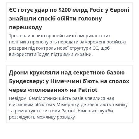
ЄС готує удар по $200 млрд Росії: у Європі
знайшли спосіб обійти головну
перешкоду
Троє впливових європейських і американських
політиків пропонують передати заморожені російські
резерви під контроль нової структури ЄС, щоб
використати їх для підтримки України.
Дрони кружляли над секретною базою
Бундесверу: у Німеччині б’ють на сполох
через «полювання» на Patriot
Невідомі безпілотники шість разів з’явилися над
військовим об’єктом у Мехерніху, де зберігають техніку
та ремонтують системи Patriot. Німецькі служби
розслідують можливу розвідку.