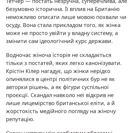
Тетчер — постать незручна, суперечлива, але
безумовно історична. Її вплив на Британію
неможливо описати лише мовою похвали чи
осуду. Вона стала прикладом того, як жінка
може не просто увійти у владну систему, а
змінити сам ідеологічний курс держави.
Водночас жіноча історія не складається
тільки з постатей, яких легко канонізувати.
Крістін Кілер нагадує, що жінки нерідко
опинялися в центрі політичних бур не як
авторки рішень, а як фігури суспільної
проєкції. Скандал навколо неї відкрив не
лише лицемірство британської еліти, а й
жорстокість медійного погляду на жіночу
репутацію.