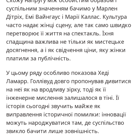
Схожу напругу між особистим образом і
суспільним значенням бачимо у Марлен
Дітріх, Емі Вайнгаус і Марії Каллас. Культура
часто надає жінці сцену, але так само швидко
перетворює її життя на спектакль. Їхня
спадщина важлива не тільки як мистецьке
досягнення, а і як свідчення ціни, яку жінки
платили за публічність.
У цьому ряду особливо показова Хеді
Ламарр. Голлівуд довго пропонував дивитися
на неї як на вродливу зірку, тоді як її
інженерне мислення залишалося в тіні. Її
історія сьогодні звучить майже як
виправлення історичної помилки: інновації
можуть народжуватися там, де суспільство
звикло бачити лише зовнішність.