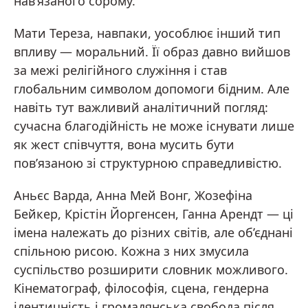
нав’язаного сорому.
Мати Тереза, навпаки, уособлює інший тип
впливу — моральний. Її образ давно вийшов
за межі релігійного служіння і став
глобальним символом допомоги бідним. Але
навіть тут важливий аналітичний погляд:
сучасна благодійність не може існувати лише
як жест співчуття, вона мусить бути
пов’язаною зі структурною справедливістю.
Аньєс Варда, Анна Мей Вонг, Жозефіна
Бейкер, Крістін Йоргенсен, Ганна Арендт — ці
імена належать до різних світів, але об’єднані
спільною рисою. Кожна з них змусила
суспільство розширити словник можливого.
Кінематограф, філософія, сцена, гендерна
ідентичність і громадянська свобода після