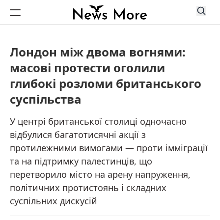
Лондон між двома вогнями:
масові протести оголили
глибокі розломи британського
суспільства
У центрі британської столиці одночасно
відбулися багатотисячні акції з
протилежними вимогами — проти імміграції
та на підтримку палестинців, що
перетворило місто на арену напруження,
політичних протистоянь і складних
суспільних дискусій