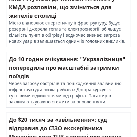
КМДА розповіли, що зміниться для
жителів столиці
Місто відновлює енергетичну інфраструктуру, будує
резервні джерела тепла та електроенергії, збільшує
кількість пунктів обігріву і водночас визнає: загроза
нових ударів залишається одним із головних викликів.
До 10 годин очікування: "Укрзалізниця"
попередила про масштабні затримки
поїздів
Через загрозу обстрілів та пошкодження залізничної
інфраструктури низка рейсів із Дніпра курсує із
суттєвими відхиленнями від графіка. Пасажирів
закликають уважно стежити за оновленнями.
До $20 тисяч за «звільнення»: суд
відправив до СІЗО екскерівника
Мукачівського ТЦК у справі про тисячу