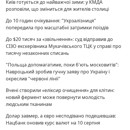
Київ готується до найважчої зими: у КМДА
розповіли, що зміниться для жителів столиці
До 10 годин очікування: "Укрзалізниця"
попередила про масштабні затримки поїздів
До $20 тисяч за «звільнення»: суд відправив до
СІЗО екскерівника Мукачівського ТЦК у справі про
тисячу незаконних списань
"Польща допомагатиме, поки б'ють московитів":
Навроцький зробив гучну заяву про Україну і
окреслив "червоні лінії"
Вчені створили «еліксир очищення» для клітин:
новий фермент може повернути молодість
людським тканинам
Долар завмер, а євро несподівано подешевшав:
Нацбанк оновив курс валют на 10 серпня