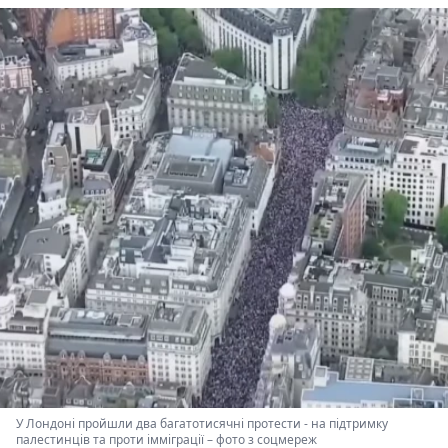
У Лондоні пройшли два багатотисячні протести - на підтримку
палестинців та проти імміграції
–
фото з соцмереж