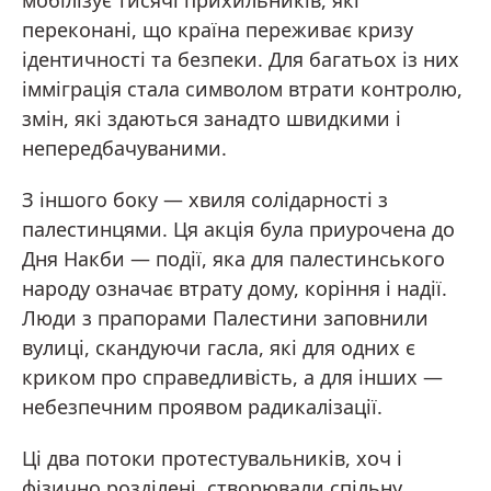
мобілізує тисячі прихильників, які
переконані, що країна переживає кризу
ідентичності та безпеки. Для багатьох із них
імміграція стала символом втрати контролю,
змін, які здаються занадто швидкими і
непередбачуваними.
З іншого боку — хвиля солідарності з
палестинцями. Ця акція була приурочена до
Дня Накби — події, яка для палестинського
народу означає втрату дому, коріння і надії.
Люди з прапорами Палестини заповнили
вулиці, скандуючи гасла, які для одних є
криком про справедливість, а для інших —
небезпечним проявом радикалізації.
Ці два потоки протестувальників, хоч і
фізично розділені, створювали спільну