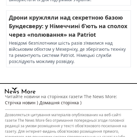
Дрони кружляли над секретною базою
Бундесверу: у Німеччині б’ють на сполох
через «полювання» на Patriot
Невідомі безпілотники шість разів з’явилися над
військовим об’єктом у Мехерніху, де зберігають техніку
та ремонтують системи Patriot. Німецькі служби
розслідують можливу розвідку.
Читайте новини на сторінках газети The News More:
Стрічка новин ⟩
Домашня сторінка ⟩
Дозволяється
цитування матеріалів
опублікованих на веб-сайті
газети The News More без отримання попередньої згоди головної
редакції за умови розміщення у тексті обов'язкового посилання на
газету. Для інтернет-видань обов'язково розміщення прямого,
відкритого для пошукових систем гіперпосилання на статті та/або