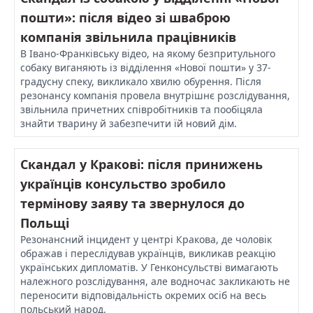
пошти»: після відео зі шваброю
компанія звільнила працівників
В Івано-Франківську відео, на якому безпритульного
собаку виганяють із відділення «Нової пошти» у 37-
градусну спеку, викликало хвилю обурення. Після
резонансу компанія провела внутрішнє розслідування,
звільнила причетних співробітників та пообіцяла
знайти тварину й забезпечити їй новий дім.
Скандал у Кракові: після принижень
українців консульство зробило
термінову заяву та звернулося до
Польщі
Резонансний інцидент у центрі Кракова, де чоловік
ображав і переслідував українців, викликав реакцію
українських дипломатів. У Генконсульстві вимагають
належного розслідування, але водночас закликають не
переносити відповідальність окремих осіб на весь
польський народ.