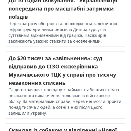
До 10 годин очікування: "Укрзалізниця"
попередила про масштабні затримки
поїздів
Через загрозу обстрілів та пошкодження залізничної
інфраструктури низка рейсів із Дніпра курсує із
суттєвими відхиленнями від графіка. Пасажирів
закликають уважно стежити за оновленнями.
До $20 тисяч за «звільнення»: суд
відправив до СІЗО екскерівника
Мукачівського ТЦК у справі про тисячу
незаконних списань
Слідство заявляє про одну з наймасштабніших схем із
незаконного виключення чоловіків із військового
обліку. За матеріалами справи, через неї могли пройти
понад тисяча людей, а сотні з них після цього
залишили Україну.
Скандал із собакою у відділенні «Нової